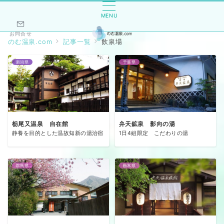
MENU
お問合せ
のむ温泉.com
記事一覧
飲泉場
新潟県
千葉県
栃尾又温泉 自在館
弁天鉱泉 影向の湯
静養を目的とした温故知新の湯治宿
1日4組限定 こだわりの湯
群馬県
栃木県