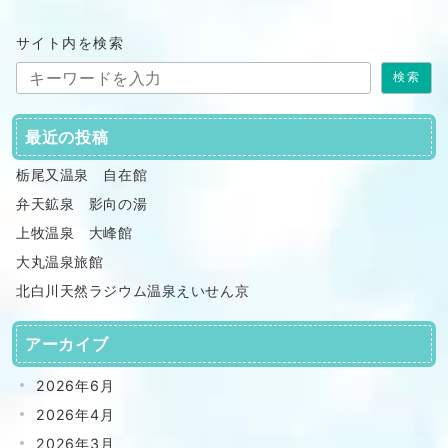
ペ
サイト内を検索
ー
検索
ジ
送
最近の投稿
り
栃尾又温泉 自在館
弁天鉱泉 影向の湯
上牧温泉 大峰館
大丸温泉旅館
北白川天然ラジウム温泉えいせん京
アーカイブ
2026年6月
2026年4月
2026年3月