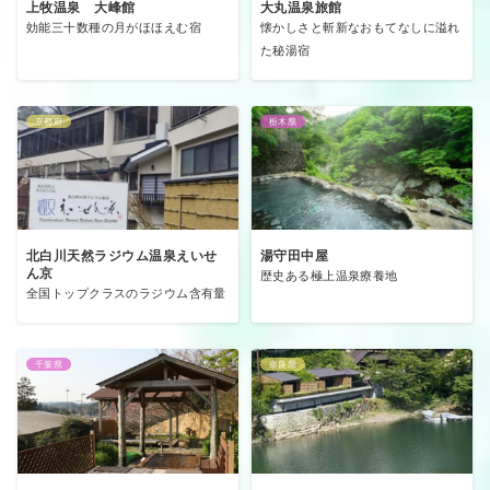
上牧温泉 大峰館
大丸温泉旅館
効能三十数種の月がほほえむ宿
懐かしさと斬新なおもてなしに溢れ
た秘湯宿
京都府
栃木県
北白川天然ラジウム温泉えいせ
湯守田中屋
ん京
歴史ある極上温泉療養地
全国トップクラスのラジウム含有量
千葉県
奈良県