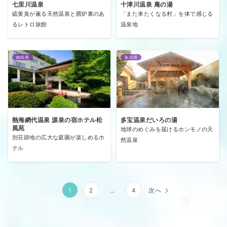
七里川温泉
十津川温泉 庵の湯
硫黄臭が薫る天然温泉と囲炉裏のあ
「また来たくなる村」を体で感じる
るレトロ旅館
温泉地
静岡県
新潟県
熱海網代温泉 源泉の宿ホテル松
多宝温泉だいろの湯
風苑
地球のめぐみを届けるホンモノの天
別荘跡地の広大な庭園が楽しめるホ
然温泉
テル
投
1
2
…
4
次へ
稿
の