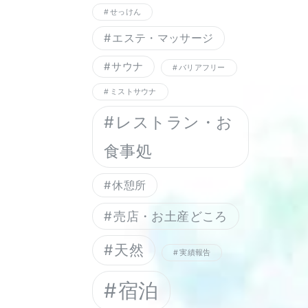
せっけん
エステ・マッサージ
サウナ
バリアフリー
ミストサウナ
レストラン・お
食事処
休憩所
売店・お土産どころ
天然
実績報告
宿泊