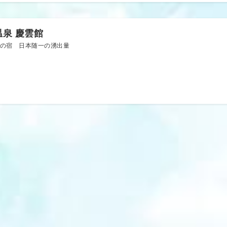
温泉 慶雲館
の宿 日本随一の湧出量