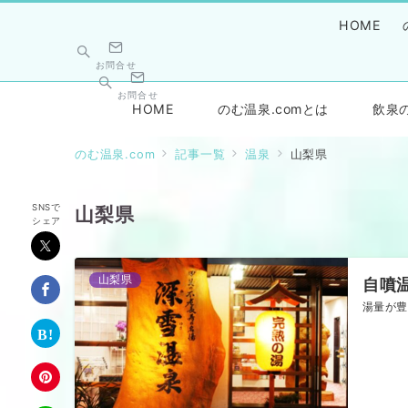
HOME
お問合せ
お問合せ
HOME
のむ温泉.comとは
飲泉
のむ温泉.com
記事一覧
温泉
山梨県
SNSで
山梨県
シェア
山梨県
自噴
湯量が豊