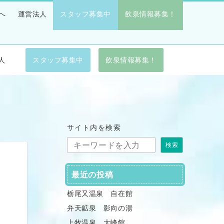
へ
運営法人
スタッフ募集中
飲泉情報募集！
人
スタッフ募集中
飲泉情報募集！
サイト内を検索
検索
最近の投稿
栃尾又温泉 自在館
弁天鉱泉 影向の湯
上牧温泉 大峰館