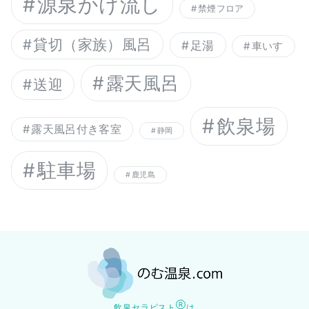
源泉かけ流し
禁煙フロア
貸切（家族）風呂
足湯
車いす
露天風呂
送迎
飲泉場
露天風呂付き客室
静岡
駐車場
鹿児島
Ⓡ
飲泉セラピスト
は