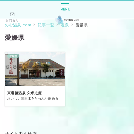
MENU
お問合せ
のむ温泉.com
記事一覧
温泉
愛媛県
愛媛県
愛媛県
東道後温泉 久米之癒
おいしい三玉水をたっぷり飲める
サイト内を検索