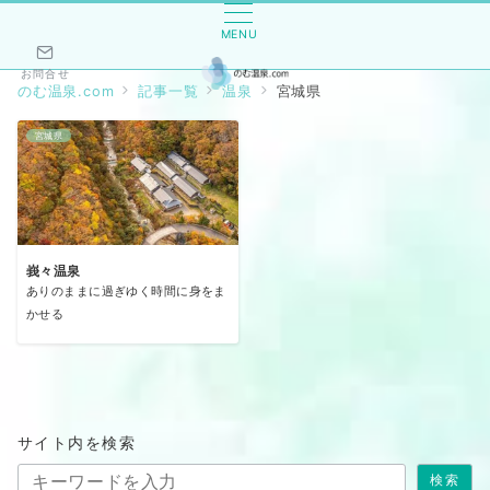
MENU
お問合せ
のむ温泉.com
記事一覧
温泉
宮城県
宮城県
峩々温泉
ありのままに過ぎゆく時間に身をま
かせる
サイト内を検索
検索