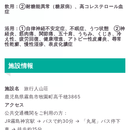
飲用：②耐糖能異常（糖尿病）、高コレステロール血
症
浴用：①自律神経不安定症、不眠症、うつ状態 ②神
経炎、筋肉痛、関節痛、五十肩、うちみ、くじき、冷
え性、疲労回復、健康増進、アトピー性皮膚炎、尋常
性乾癬、慢性湿疹、表皮化膿症
施設情報
施設名
旅行人山荘
鹿児島県霧島市牧園町高千穂3865
アクセス
公共交通機関をご利用の方：
JR霧島神宮駅 → バスで約30分 → 「丸尾」バス停下
車 → 徒歩約15分