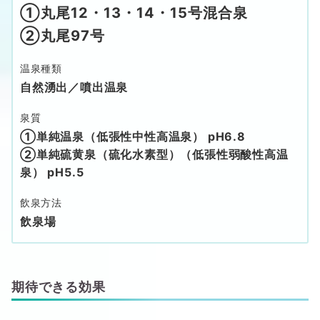
①丸尾12・13・14・15号混合泉
②丸尾97号
温泉種類
自然湧出／噴出温泉
泉質
①単純温泉（低張性中性高温泉） pH6.8
②単純硫黄泉（硫化水素型）（低張性弱酸性高温
泉） pH5.5
飲泉方法
飲泉場
期待できる効果