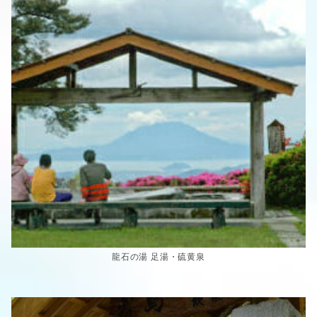
龍石の湯 足湯・硫黄泉