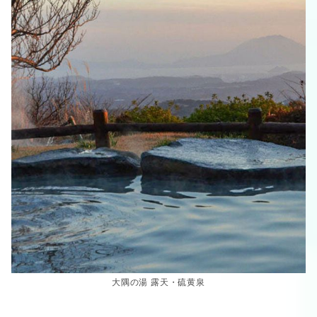
大隅の湯 露天・硫黄泉