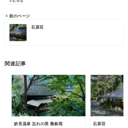
駐車場
前のページ
投
石原荘
稿
ナ
ビ
ゲ
関連記事
ー
シ
ョ
ン
妙見温泉 忘れの里 雅叙苑
石原荘