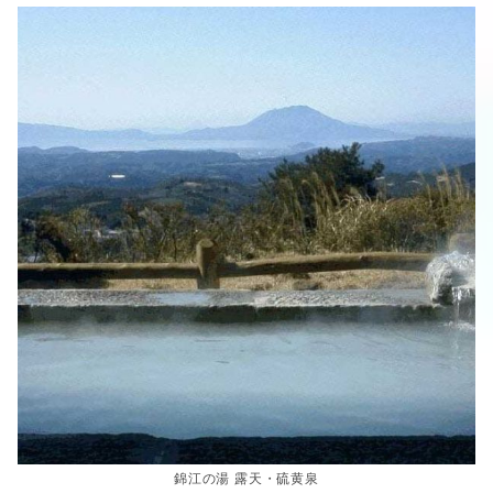
錦江の湯 露天・硫黄泉