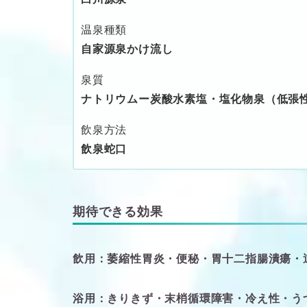
温泉種類
自家源泉かけ流し
泉質
ナトリウムー炭酸水素塩・塩化物泉（低張性
飲泉方法
飲泉蛇口
期待できる効果
飲用：萎縮性胃炎・便秘・胃十二指腸潰瘍・
浴用：きりきず・末梢循環障害・冷え性・う