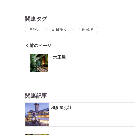
関連タグ
宿泊
日帰り
飲泉場
前のページ
投
大正屋
稿
ナ
ビ
ゲ
関連記事
ー
和多屋別荘
シ
ョ