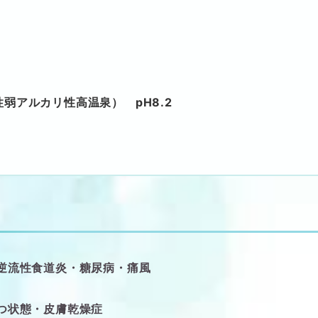
弱アルカリ性高温泉） pH8.2
逆流性食道炎・糖尿病・痛風
つ状態・皮膚乾燥症