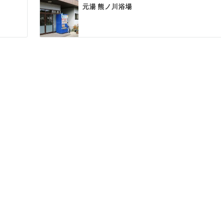
元湯 熊ノ川浴場