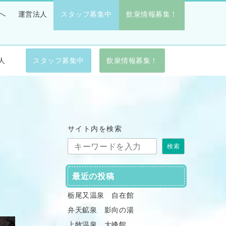
へ
運営法人
スタッフ募集中
飲泉情報募集！
人
スタッフ募集中
飲泉情報募集！
サイト内を検索
検索
最近の投稿
栃尾又温泉 自在館
弁天鉱泉 影向の湯
上牧温泉 大峰館