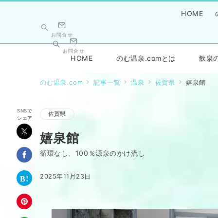
HOME
お問合せ
お問合せ
HOME
のむ温泉.comとは
飲泉
のむ温泉.com
記事一覧
温泉
佐賀県
嬉泉館
SNSで
佐賀県
シェア
嬉泉館
循環なし、100％源泉のかけ流し
2025年11月23日