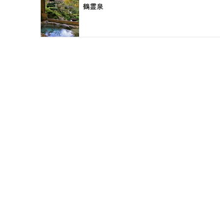
ン
鶴霊泉