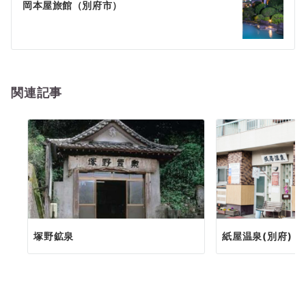
ゲ
岡本屋旅館（別府市）
ー
シ
ョ
関連記事
ン
塚野鉱泉
紙屋温泉(別府)