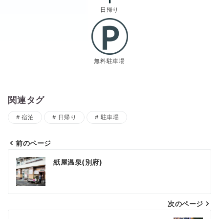
日帰り
無料駐車場
関連タグ
宿泊
日帰り
駐車場
前のページ
投
紙屋温泉(別府)
稿
ナ
次のページ
ビ