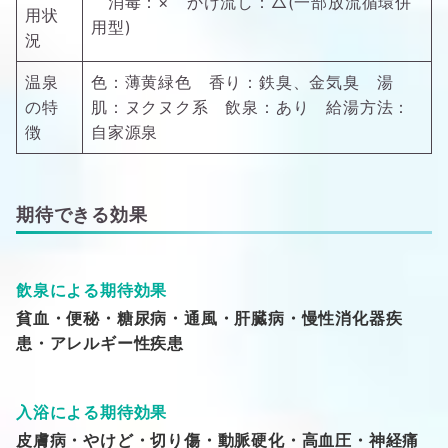
消毒：× かけ流し：△(一部放流循環併
用状
用型)
況
温泉
色：薄黄緑色 香り：鉄臭、金気臭 湯
の特
肌：ヌクヌク系 飲泉：あり 給湯方法：
徴
自家源泉
期待できる効果
飲泉による期待効果
貧血・便秘・糖尿病・通風・肝臓病・慢性消化器疾
患・アレルギー性疾患
入浴による期待効果
皮膚病・やけど・切り傷・動脈硬化・高血圧・神経痛