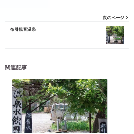
投
次のページ
稿
布引観音温泉
ナ
ビ
ゲ
ー
関連記事
シ
ョ
ン