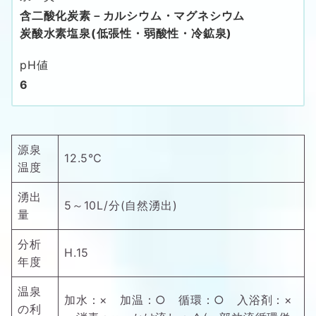
含二酸化炭素－カルシウム・マグネシウム
炭酸水素塩泉(低張性・弱酸性・冷鉱泉)
pH値
6
源泉
12.5℃
温度
湧出
5～10L/分(自然湧出)
量
分析
H.15
年度
温泉
加水：× 加温：○ 循環：○ 入浴剤：×
の利